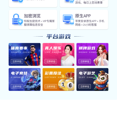
2、战术执行与配合
恩比德虽然个人能力突出，但他更是整个球队战术体
系的重要组成部分。在本场比赛中，教练组围绕他的
特点制定了一系列战术，通过不断地给他制造单打机
会，使其能够充分发挥作用。同时，队友们也积极跑
位，为恩比德提供支持。
尤其是在第一节和第二节，球队通过高位挡拆等方式
频繁给恩比德创造进攻空间，让他能够轻松找到自己
的得分位置。在这样的战术安排下，恩比德展现出了
强大的攻击力，不仅自己得分，还吸引了对方防守，
为其他队友打开了突破口。
然而，下半场由于对方调整了防守策略，对恩比德进