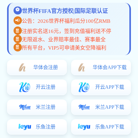
恩比德下半场状态回落全场贡献29
分9板5助力助球队取胜