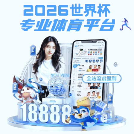
注册入口
全天更新 ·
乐鱼网页版
赛
事实时同步
无论您身在何处，
乐鱼网页版APP
为您带来高速、
高清、稳定的观赛体验。
下载客户端
网页端访问