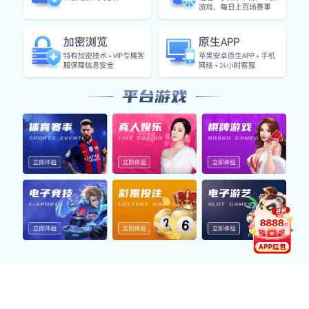
荣誉与奖项
乐鱼网页版 致力于为用户提供优质的体育赛事服务，平台在
安全合规、技术创新等领域屡获殊荣。
2023 年度安全认证奖
最具用户满意度平台