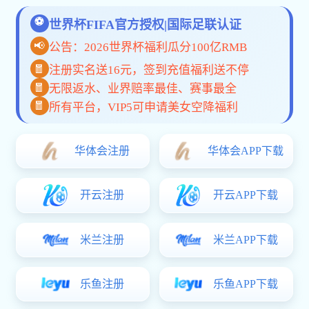
注册信息：如手机号、昵称、头像等基础资料
设备信息：操作系统、浏览器、分辨率、唯一标识等
行为记录：包括访问路径、停留时间、偏好设置等
位置信息：在获得授权后采集
三、信息使用目的
收集到的信息将用于：
为您提供定制化内容与互动体验
保障账号和数据安全
进行数据分析与服务优化
在授权基础上提供通知推送服务
四、第三方共享与信息披露
我们承诺不会随意出售用户信息，仅在以下情况下共享：
经您明确授权的合作服务