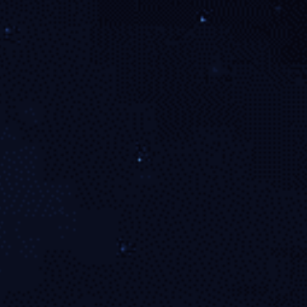
下一篇：
恩比德下半场状态回落全场贡献29
4