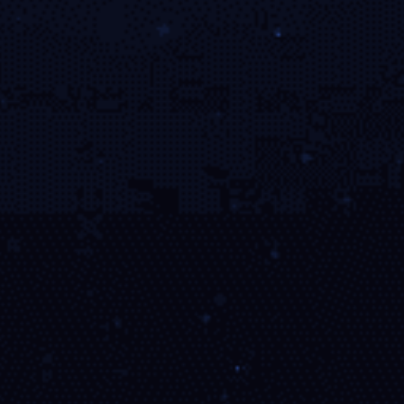
加维力挺C罗称其为历史最佳
球员之
2026-08-03
推荐
乐鱼网页版
乐鱼网页版官方网站【KY1.AC】官网认证:手机版、app下
、登录入口、官方网站、网页版、平台、网址、地址、注
册、娱乐，乐鱼网页版(中国)官方网站欢迎大家选择真正的
官方通道，同时我们提供全天候7x24小时在线服务，第一
时间处理各类问题，正规集团平台有保障，欢迎体验！