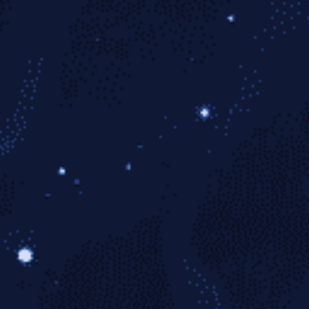
技术特点
布兰登·米勒在其他技术环节上同样表现不俗。他不仅仅是一名
赛中，他还贡献了6个篮板和5次助攻，充分展示了他的全面能
够参与其中，为球队提供多方位支持。
凭借着出色的弹跳力和判断力，不仅能够保护自己的禁区，还能
对于一名年轻球员来说尤为重要，它体现了他对比赛胜负结果高
出了良好的视野以及团队意识。他能够准确判断队友的位置，并
这种无私的表现让他成为整个球队运转的重要一环。随着经验积
己变得更加全面。
的重要影响
现对于球队而言具有极大的积极影响。他不仅是主要得分手，更
保持着积极向上的态度，这种热情感染着身边每一个人。正因如