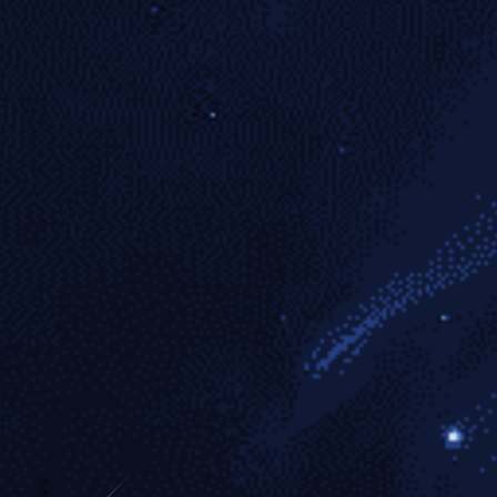
2、全面的
除了优秀的投篮技术，
名全能型选手。本场比
是防守端，米勒都能
在抢篮板方面，米勒
夺中。这种拼搏精神
助攻方面，米勒展现
员参与到进攻当中，
这一技术特长，使自
3、对球队
布兰登·米勒的精彩表
者。在场上，他始终