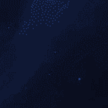
局观与洞察力。此外，通过不断地训练和实战经验积累，相信他
能力得到加强，从而应对激烈竞争带来的挑战。
·米勒继续保持现在这种良好状态，并将其发展成稳定且具威胁
由相信不久后他会成为联盟内炙手可热的新星，为篮球事业写下
的布兰登·米勒以超凡脱俗的表现吸引了众多目光。他用实际行
自我价值，同时也为团队带来了可观收益。从精准投篮到全面技
出其作为未来之星潜力无穷的重要性。
果能够保持这样的竞技状态并不断精进自身技艺，布兰登·米ille
来更多精彩瞬间。同时，我们也期待看到更多年轻才俊追随其脚