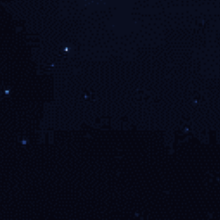
马刺重返西决依靠大家庭文化
吕文君分
文班与
韩文化
2026-07-08
推荐
2026-08
推荐网站