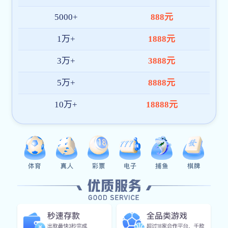
作为一位经验丰富的篮球教练，蒙哥马利在多个国家
和地区积累了丰富的执教经验。他曾在欧美多支职业
球队担任主帅，带领球队取得优异成绩，为他的职业
生涯增添了浓厚的一笔。在他的带领下，不少年轻球
员获得了成长与提升，这为他赢得了广泛赞誉。
他执教风格鲜明，以强调团队配合和防守著称。在赛
场上，他善于根据对手情况及时调整战术，使得球队
能够灵活应对各种挑战。这种高水平的战术素养，将
极大地提升北京队在比赛中的竞争力，让球员们更加
相信自己的能力。
此外，蒙哥马利还注重与球员之间的沟通，他常常通
过单独谈话来了解每位球员的需求与想法。这种人性
化管理方式不仅增强了球队凝聚力，也让每位球员都