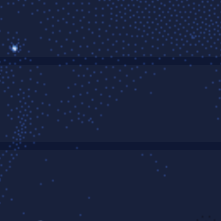
卫人选更新索罗金成第二选择贝克曼
2026-05-26 00:39
48 次阅读
首页
/
体育资讯
态中，泰山队的中卫人选发生了重要变化。随着新赛季的临近，
的第二选择，而贝克曼则紧随其后。这一人事变动不仅反映了球
了更多期待。本文将从球队战术需求、球员自身表现、竞争环境