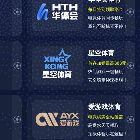
紧随其后
泰山队对后防线进行了
队对战术安排的重新思
以及未来展望四个方