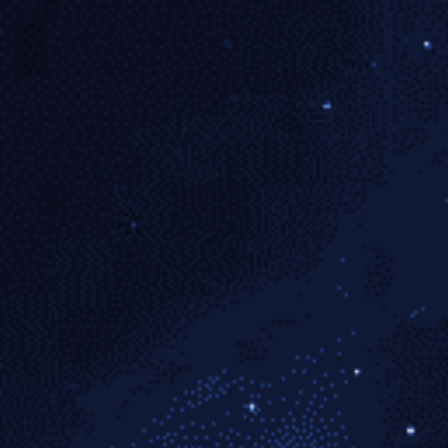
响到全局战略部署。
同时，新加盟或留用
首发位置，从而使得
得足够上场机会，因
然而，这种竞争并不
位置，需要付出更多
升整体实力.
4、未来展
展望未来，新赛季即
曼紧随其后，他们将
压力，同时推动进攻
此外，如果两名选手