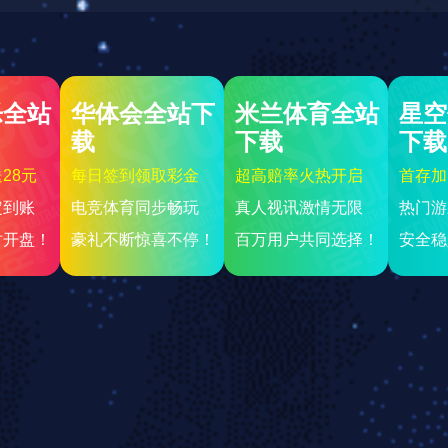
详细阐述，以期全面了解泰山队在中卫位置上的新布局。
术需求分析
卫的位置至关重要，它直接影响到球队的防守体系和整体战术布
队需要具备更强抗压能力和组织能力的中卫来适应快速变化的比
想的人选，他不仅具备出色的身体素质，还有较强的阅读比赛能
越强调攻防转换速度，这要求中卫能够迅速参与进攻并有效支援
基于他能够帮助球队实现更流畅的攻防切换。同时，教练团队对
的候补，不容小觑。他同样具有一定的技术水平与经验积累，在
信心。因此，在战术需求上，两名球员都能为泰山队提供不同层
提升整个后防线的稳定性。
身表现评估