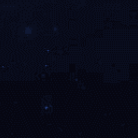
员国际
-28
推荐
2026-06-18
推荐
联系我们
山西省太原市杏花岭区解放路120号
support@skagitbeerweek.com
载