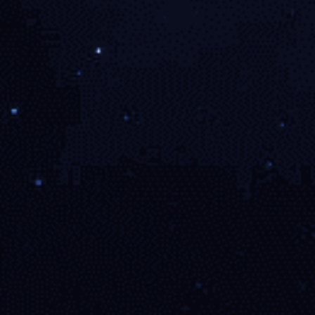
罗在场
球星凯恩
2026-07-14
推荐
2026-07
推荐网站
App下载
关于我们
隐私政策
合作条款
网站地图