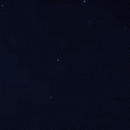
下一篇：
北京国安迎来新援茹子楠阿不都海
4
李昊有望在国足中崭露头角二