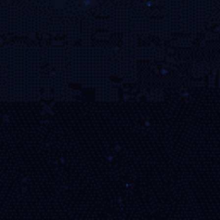
门位置
2026-05-24
推荐
乐鱼网页版
乐鱼网页版官方网站【KY1.AC】官网认证:手机版、app下
、登录入口、官方网站、网页版、平台、网址、地址、注
册、娱乐，乐鱼网页版(中国)官方网站欢迎大家选择真正的
官方通道，同时我们提供全天候7x24小时在线服务，第一
时间处理各类问题，正规集团平台有保障，欢迎体验！
© 2026 乐鱼网页版 版权所有 · 保留所有权利