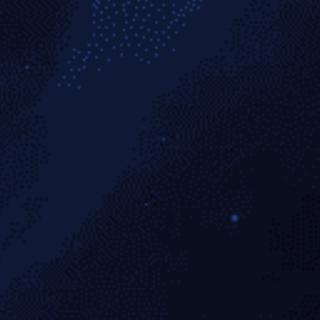
程中，不仅要关注他们个人能力的发展，还要注意整体配合效果
体系。
这两位年轻才俊能否在新赛季有所突破，为泰山队争取更多荣誉
，通过合理轮换与搭配，让每位球员都能发挥最大潜力，共同书
新更新中的中卫人选反映出了俱乐部对未来发展的深远考量。在
争环境等多个方面之后，将索罗金设定为第二选择，并给予贝克
仅增强了团队深度，也提升了整体竞技水平，为接下来即将到来
时看到这两名年轻且充满潜力的新星带领着泰山队取得佳绩。同
同迎接未来挑战，并努力实现更加辉煌成果！