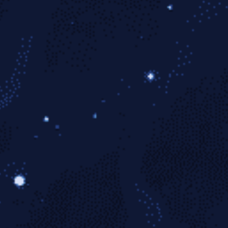
索罗金已经展示出了良好的个人能力。他在场上的表现不仅体现
此外，他在空中争顶方面也颇具优势，这使得他成为定位球阶段
考量，将他定为第二选择是符合逻辑的发展。
然起步稍晚，但他的进步速度不容忽视。在训练和友谊赛中的优
管起初被认为是替补，但随着时间推移，他逐渐证明了自己的价
良性的竞争关系，也促进了各自实力的发展。他们相互激励，共
个团队的凝聚力。因此，从球员自身表现来看，无论是索罗金还
境变化
愈发激烈，各支球队都在积极引进人才以增强实力。这种大环境
的新挑战。在这样的背景下，中卫位置显得尤为重要，因为它不