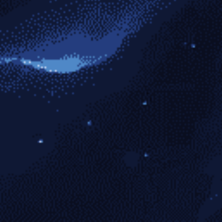
的一部分。在这个过
固且高效运转的后防
最后，我们期待看到
分调动他们各自优势
总结：
综上所述，泰山队最
人表现及应对激烈竞
智之举。这一决策不
我们期待新赛季开幕
成长，与整个团队共