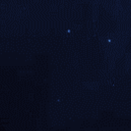
上一篇：
王俊杰表现出色贡献9分2板2断赵…
热榜精选
#1
#2
内维斯遭质疑达洛特回应有C
英媒评选