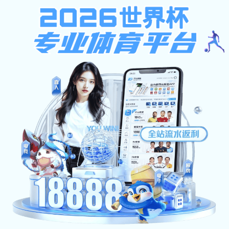
注册入口
全天更新 ·
乐鱼网页版
赛
事实时同步
无论您身在何处，
乐鱼网页版APP
为您带来高速、
高清、稳定的观赛体验。
下载客户端
网页端访问