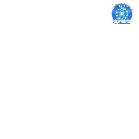
提供多种媒体形式如图文、短视频、集锦回顾，提升乐鱼
网页版 的平台使用粘性与用户参与感。
多维安全防御模型
乐鱼网页版从多个层面构建立体式防御体系，涵盖数据传
输、账户操作与隐私保护，力求为用户营造安全、稳定的使
用体验。