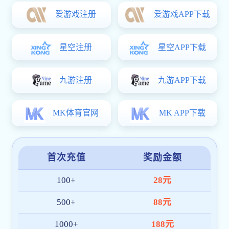
多终端互动体验。平台以稳定技术架构和合规体系赢得市场
认可，深受乐鱼平台网页版-乐鱼leyu(中国)用户喜爱。
技术驱动，性能优先
平台采用自研系统架构，持续优化加载速度与数据传
输流程，通过部署全球 CDN 加速节点，实现不同地
区高速访问与高并发下的稳定运行，全面提升用户操
作流畅度。
以信任构建口碑