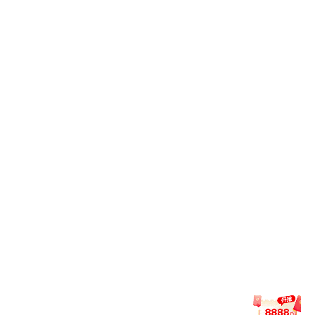
异常防控层
AI监控
风控预警
系统实时分析登录频率、操作路径等指标，提前发现可疑
行为并及时响应。
乐鱼网页版 · 应用版本更新日志
每一次更新，都是为提供更高效、更沉浸式的赛事体验而前
行。